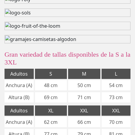
Gran variedad de tallas disponibles de la S a la
3XL
Adultos
S
M
L
Anchura (A)
48 cm
50 cm
54 cm
Altura (B)
69 cm
71 cm
73 cm
Adultos
XL
XXL
XXL
Anchura (A)
62 cm
66 cm
70 cm
Altura (B)
77 cm
79 cm
81 cm