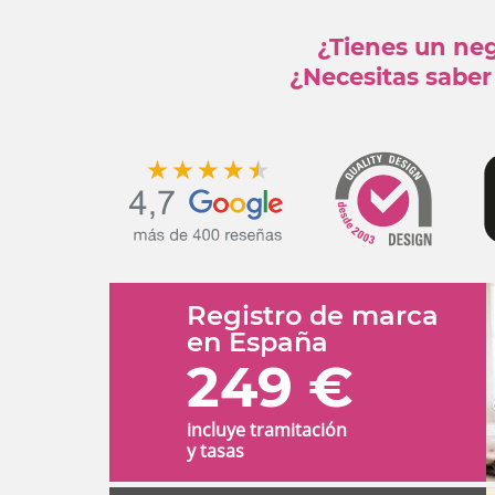
¿Tienes un ne
¿Necesitas saber 
Registro de marca
en España
249 €
incluye tramitación
y tasas