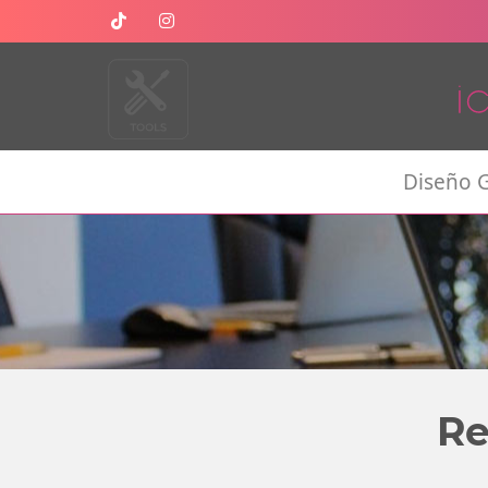
Diseño G
Re