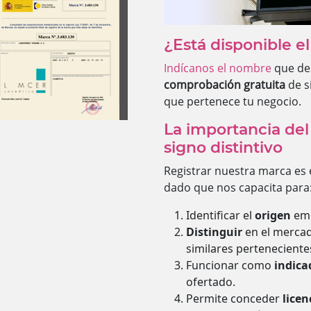
¿Está disponible e
Indícanos el nombre
que des
comprobación gratuita
de si
que pertenece tu negocio.
La importancia del
signo distintivo
Registrar nuestra marca es e
dado que nos capacita para
Identificar el
origen
emp
Distinguir
en el mercad
similares pertenecient
Funcionar como
indica
ofertado.
Permite conceder
licen