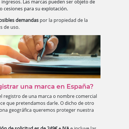
e ingresos. Las marcas pueden ser objeto de
o cesiones para su explotación.
posibles demandas
por la propiedad de la
s de uso.
gistrar una marca en España?
 del registro de una marca o nombre comercial
ance que pretendamos darle. O dicho de otro
ona geográfica queremos proteger nuestra
ción de solicitud es de 249€ + IVA
e incluye las