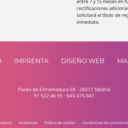
entre 7 y 15 meses en f
rectificaciones adicion
solicitará el título de
inmediata.
O
IMPRENTA
DISEÑO WEB
MA
Paseo de Extremadura 58 · 28011 Madrid
91 522 46 95
·
645 475 841
osotros
Incidencias
Política de cookies
Condiciones de contrataci