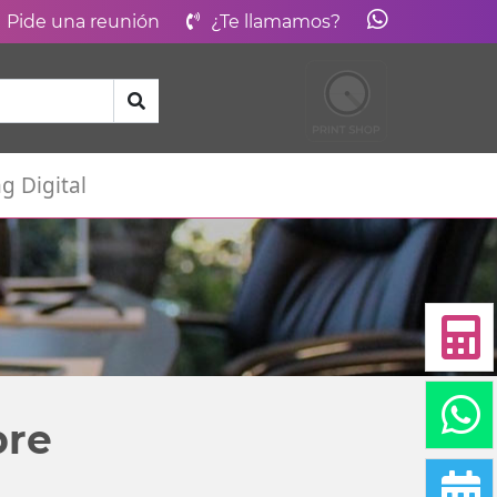
Pide una reunión
¿Te llamamos?
g Digital
bre